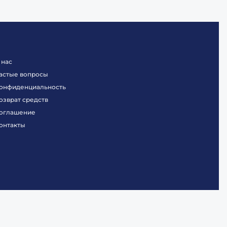
 нас
астые вопросы
онфиденциальность
озврат средств
оглашение
онтакты