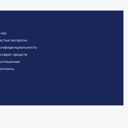
 нас
астые вопросы
онфиденциальность
озврат средств
оглашение
онтакты