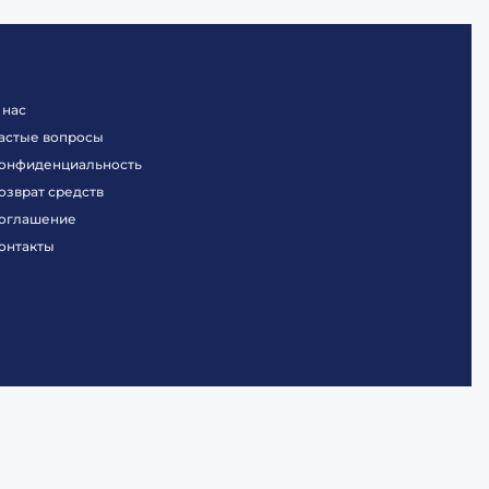
 нас
астые вопросы
онфиденциальность
озврат средств
оглашение
онтакты