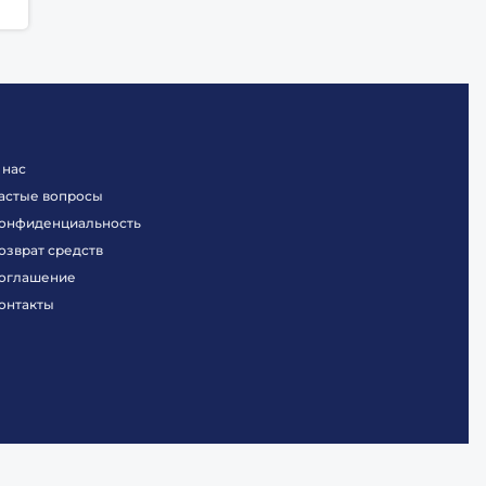
 нас
астые вопросы
онфиденциальность
озврат средств
оглашение
онтакты