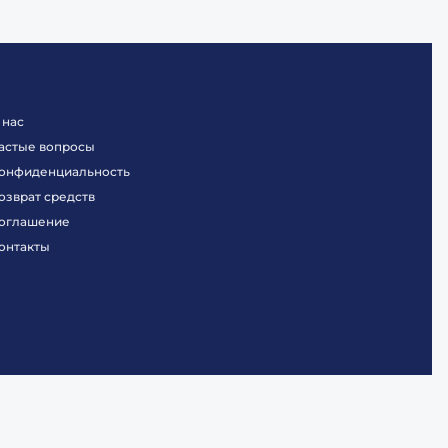
 нас
астые вопросы
онфиденциальность
озврат средств
оглашение
онтакты