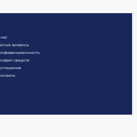
 нас
астые вопросы
онфиденциальность
озврат средств
оглашение
онтакты