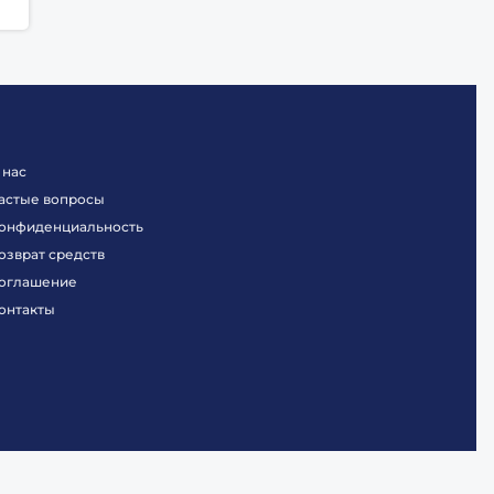
 нас
астые вопросы
онфиденциальность
озврат средств
оглашение
онтакты