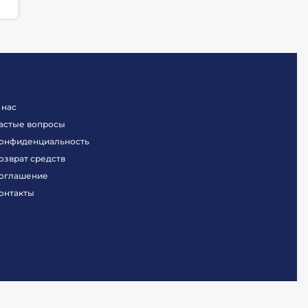
 нас
астые вопросы
онфиденциальность
озврат средств
оглашение
онтакты