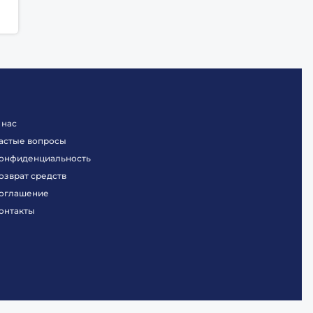
 нас
астые вопросы
онфиденциальность
озврат средств
оглашение
онтакты