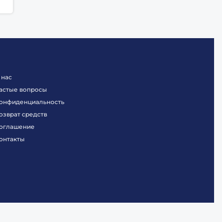
 нас
астые вопросы
онфиденциальность
озврат средств
оглашение
онтакты