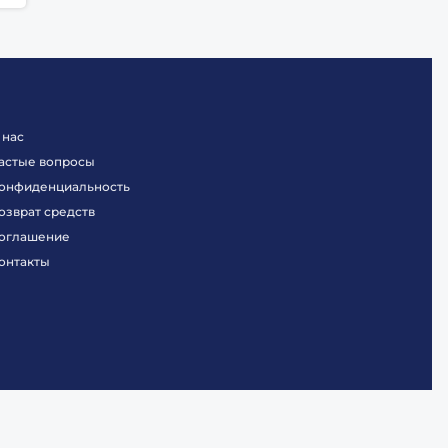
 нас
астые вопросы
онфиденциальность
озврат средств
оглашение
онтакты