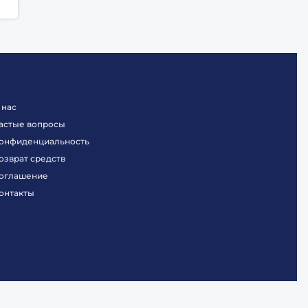
 нас
астые вопросы
онфиденциальность
озврат средств
оглашение
онтакты