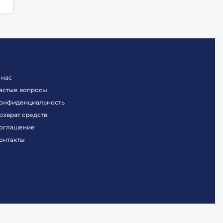
 нас
астые вопросы
онфиденциальность
озврат средств
оглашение
онтакты