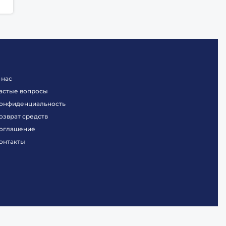
 нас
астые вопросы
онфиденциальность
озврат средств
оглашение
онтакты