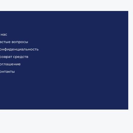
 нас
астые вопросы
онфиденциальность
озврат средств
оглашение
онтакты