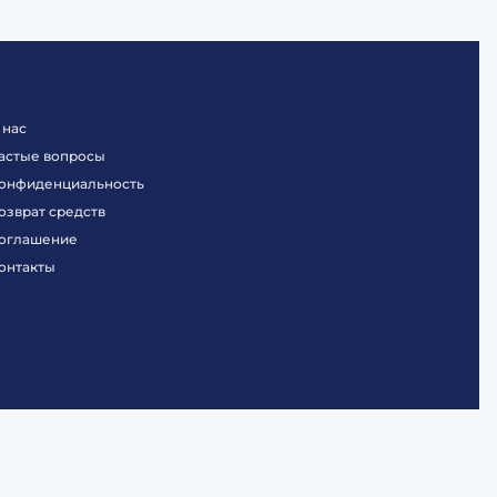
 нас
астые вопросы
онфиденциальность
озврат средств
оглашение
онтакты