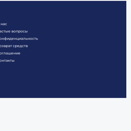
 нас
астые вопросы
онфиденциальность
озврат средств
оглашение
онтакты