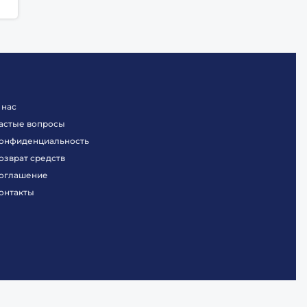
 нас
астые вопросы
онфиденциальность
озврат средств
оглашение
онтакты