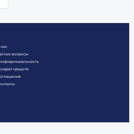
 нас
астые вопросы
онфиденциальность
озврат средств
оглашение
онтакты