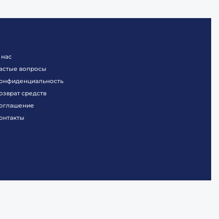
 нас
астые вопросы
онфиденциальность
озврат средств
оглашение
онтакты