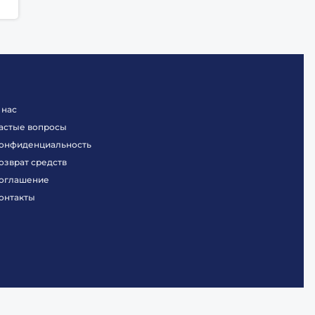
 нас
астые вопросы
онфиденциальность
озврат средств
оглашение
онтакты