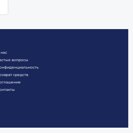
 нас
астые вопросы
онфиденциальность
озврат средств
оглашение
онтакты