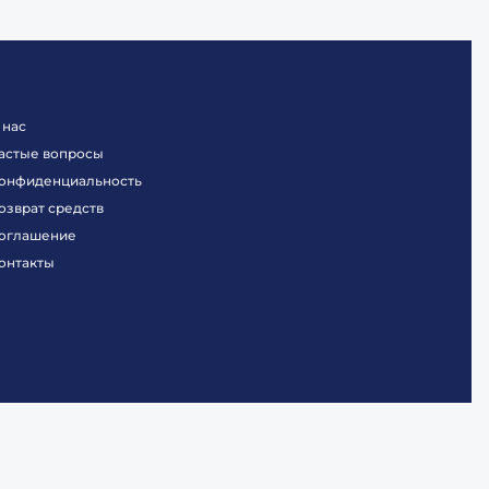
 нас
астые вопросы
онфиденциальность
озврат средств
оглашение
онтакты