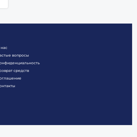
 нас
астые вопросы
онфиденциальность
озврат средств
оглашение
онтакты