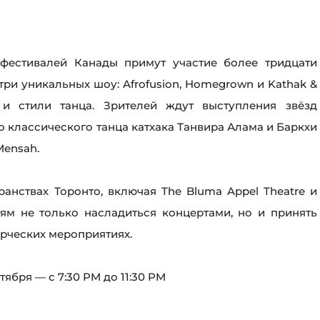
фестивалей Канады примут участие более тридцати
три уникальных шоу: Afrofusion, Homegrown и Kathak &
ы и стили танца. Зрителей ждут выступления звёзд
о классического танца катхака Танвира Алама и Баркхи
Mensah.
ранствах Торонто, включая The Bluma Appel Theatre и
тям не только насладиться концертами, но и принять
орческих мероприятиях.
тября — с 7:30 PM до 11:30 PM