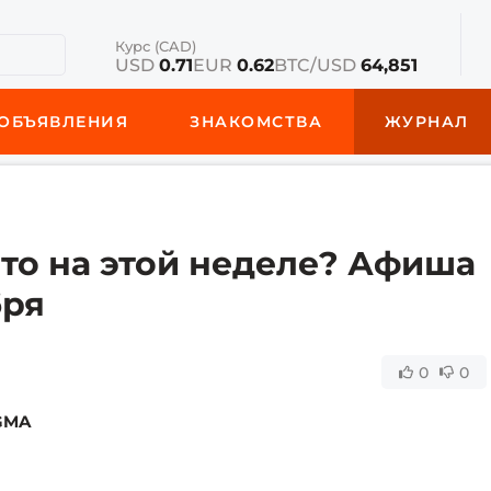
Курс (CAD)
USD
0.71
EUR
0.62
BTC/USD
64,851
ОБЪЯВЛЕНИЯ
ЗНАКОМСТВА
ЖУРНАЛ
нто на этой неделе? Афиша
бря
0
0
GMA