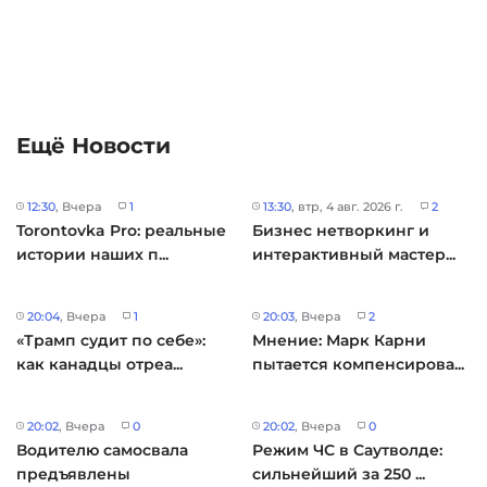
Ещё Новости
12:30
, Вчера
1
13:30
, втр, 4 авг. 2026 г.
2
Torontovka Pro: реальные
Бизнес нетворкинг и
истории наших п...
интерактивный мастер...
20:04
, Вчера
1
20:03
, Вчера
2
«Трамп судит по себе»:
Мнение: Марк Карни
как канадцы отреа...
пытается компенсирова...
20:02
, Вчера
0
20:02
, Вчера
0
Водителю самосвала
Режим ЧС в Саутволде:
предъявлены
сильнейший за 250 ...