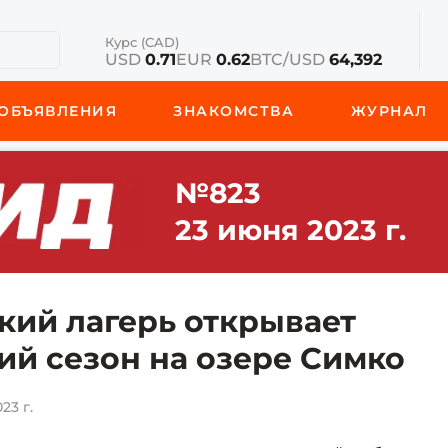
Курс (CAD)
USD
0.71
EUR
0.62
BTC/USD
64,392
ОБЪЯВЛЕНИЯ
ЗНАКОМСТВА
ЖУРНАЛ
№823
23 июня 2023 г.
кий лагерь открывает
ий сезон на озере Симко
23 г.