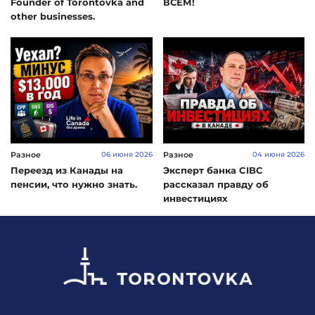
Founder of Torontovka and
ВСЕМ!
other businesses.
Разное
Разное
06 июня 2026
04 июня 2026
Переезд из Канады на
Эксперт банка CIBC
пенсии, что нужно знать.
рассказал правду об
инвестициях