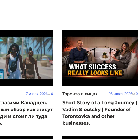
Торонто в лицах
17 июля 2026
0
16 июля 2026
0
глазами Канадцев.
Short Story of a Long Journey |
ный обзор как живут
Vadim Sloutsky | Founder of
и и стоит ли туда
Torontovka and other
.
businesses.