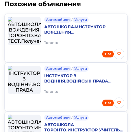
Похожие объявления
Автомобили
/
Услуги
АВТОШКОЛА.ИНСТРУКТОР
ВОЖДЕНИЯ
ТОРОНТО.Водительский
ТЕСТ.Получение G G2 прав
Toronto
Онтарио.Школа вождения.
Hot
Автомобили
/
Услуги
ІНСТРУКТОР З
ВОДІННЯ.ВОДIЙСЬКI ПРАВА
ОНТАРИО.ОТРИМАТИ ПРАВА
GG2.Тест на права Канада.Вчитель
Toronto
водіння
Hot
Автомобили
/
Услуги
АВТОШКОЛА
ТОРОНТО.ИНСТРУКТОР УЧИТЕЛЬ