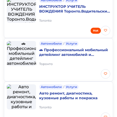
Автомобили
/
Услуги
ИНСТРУКТОР УЧИТЕЛЬ
ВОЖДЕНИЯ Торонто.Водительские
права G G2 Онтарио.Школа
Вождения.Водительский тест
Toronto
Hot
Автомобили
/
Услуги
🚗 Профессиональный мобильный
детейлинг автомобилей и
грузовиков в GTA
Торонто
Автомобили
/
Услуги
Авто ремонт, диагностика,
кузовные работы и покраска
Toronto