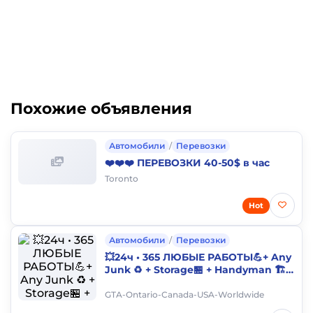
Похожие объявления
Автомобили
/
Перевозки
❤️❤️❤️ ПЕРЕВОЗКИ 40-50$ в час
Toronto
Hot
Автомобили
/
Перевозки
💥24ч • 365 ЛЮБЫЕ РАБОТЫ💪+ Any
Junk ♻️ + Storage🏪 + Handyman 🏗+
Bonuses 💰 416-770-2772
GTA-Ontario-Canada-USA-Worldwide