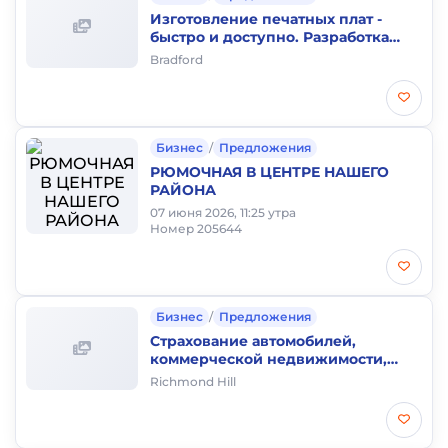
Изготовление печатных плат -
быстро и доступно. Разработка
элетроники, автоматики,
Bradford
embedded.
Бизнес
/
Предложения
РЮМОЧНАЯ В ЦЕНТРЕ НАШЕГО
РАЙОНА
07 июня 2026, 11:25 утра
Номер 205644
Бизнес
/
Предложения
Страхование автомобилей,
коммерческой недвижимости,
имущества, гражданской
Richmond Hill
ответственности!