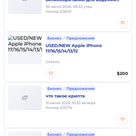
бизнеса и ВНЖ/ПМЖ в
30 июня 2026, 06:33 утра
Великобритании
Номер 206011
Бизнес
/
Предложения
USED/NEW Apple iPhone
17/16/15/14/13/12
Ontario
$200
Бизнес
/
Предложения
что такое крипта
10 июня 2026, 10:53 вечера
Номер 205714
Бизнес
/
Предложения