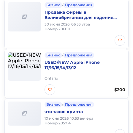
Бизнес
/
Предложения
Продажа фирмы в
Великобритании для ведения
бизнеса и ВНЖ/ПМЖ в
30 июня 2026, 06:33 утра
Великобритании
Номер 206011
Бизнес
/
Предложения
USED/NEW Apple iPhone
17/16/15/14/13/12
Ontario
$200
Бизнес
/
Предложения
что такое крипта
10 июня 2026, 10:53 вечера
Номер 205714