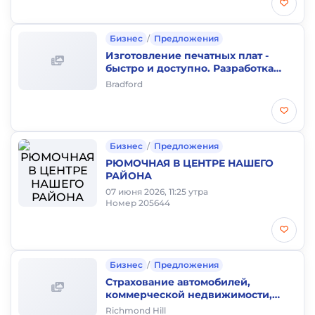
Бизнес
/
Предложения
Изготовление печатных плат -
быстро и доступно. Разработка
элетроники, автоматики,
Bradford
embedded.
Бизнес
/
Предложения
РЮМОЧНАЯ В ЦЕНТРЕ НАШЕГО
РАЙОНА
07 июня 2026, 11:25 утра
Номер 205644
Бизнес
/
Предложения
Страхование автомобилей,
коммерческой недвижимости,
имущества, гражданской
Richmond Hill