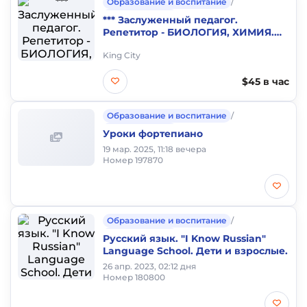
Образование и воспитание
/
Частные уроки
*** Заслуженный педагог.
Репетитор - БИОЛОГИЯ, ХИМИЯ.
Опыт более 50 лет
King City
$45 в час
Образование и воспитание
/
Частные уроки
Уроки фортепиано
19 мар. 2025, 11:18 вечера
Номер 197870
Образование и воспитание
/
Частные уроки
Русский язык. "I Know Russian"
Language School. Дети и взрослые.
26 апр. 2023, 02:12 дня
Номер 180800