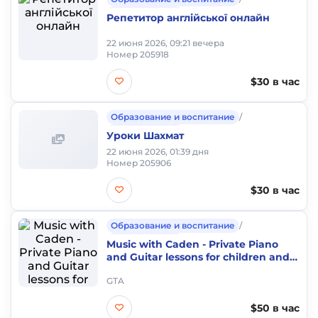
Частные уроки
Репетитор англійської онлайн
22 июня 2026, 09:21 вечера
Номер 205918
$30 в час
Образование и воспитание
/
Частные уроки
Уроки Шахмат
22 июня 2026, 01:39 дня
Номер 205906
$30 в час
Образование и воспитание
/
Частные уроки
Music with Caden - Private Piano
and Guitar lessons for children and
adults
GTA
$50 в час