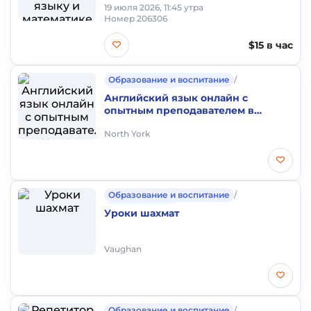
классов!
19 июля 2026, 11:45 утра
Номер 206306
$15 в час
Образование и воспитание
/
Частные уроки
Английский язык онлайн с
опытным преподавателем в
Канаде
North York
Образование и воспитание
/
Частные уроки
Уроки шахмат
Vaughan
Образование и воспитание
/