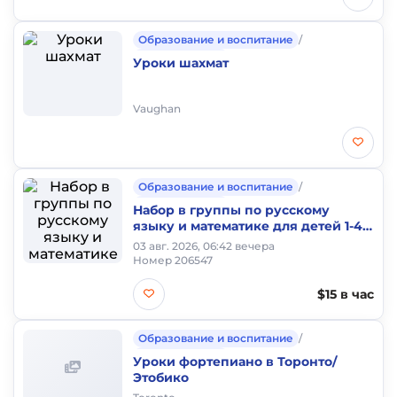
Образование и воспитание
/
Частные уроки
Уроки шахмат
Vaughan
Образование и воспитание
/
Частные уроки
Набор в группы по русскому
языку и математике для детей 1-4
классов!
03 авг. 2026, 06:42 вечера
Номер 206547
$15 в час
Образование и воспитание
/
Частные уроки
Уроки фортепиано в Торонто/
Этобико