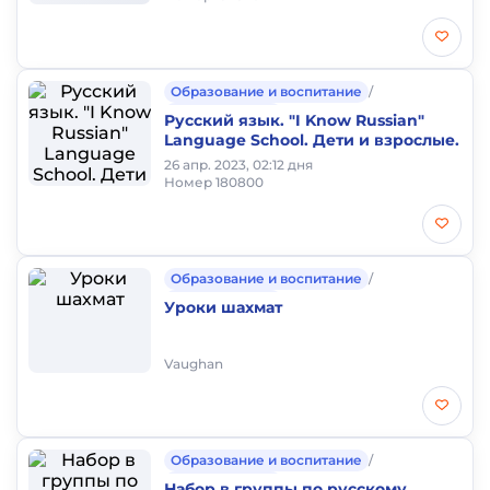
Образование и воспитание
/
Частные уроки
Русский язык. "I Know Russian"
Language School. Дети и взрослые.
26 апр. 2023, 02:12 дня
Номер 180800
Образование и воспитание
/
Частные уроки
Уроки шахмат
Vaughan
Образование и воспитание
/
Частные уроки
Набор в группы по русскому