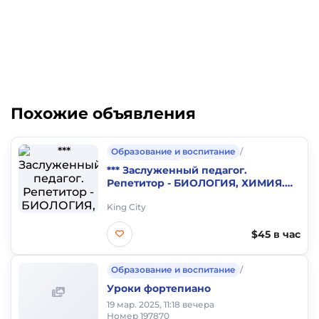
Похожие объявления
Образование и воспитание
/
Частные уроки
*** Заслуженный педагог.
Репетитор - БИОЛОГИЯ, ХИМИЯ.
Опыт более 50 лет
King City
$45 в час
Образование и воспитание
/
Частные уроки
Уроки фортепиано
19 мар. 2025, 11:18 вечера
Номер 197870