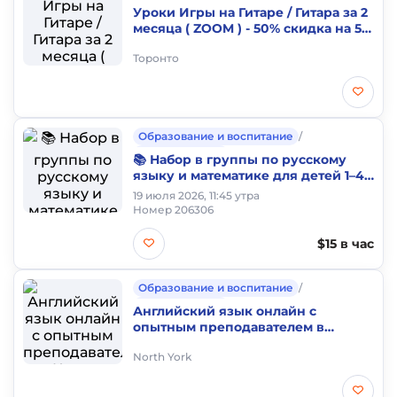
Частные уроки
Уроки Игры на Гитаре / Гитара за 2
месяца ( ZOOM ) - 50% скидка на 5
занятий
Торонто
Образование и воспитание
/
Частные уроки
📚 Набор в группы по русскому
языку и математике для детей 1–4
классов!
19 июля 2026, 11:45 утра
Номер 206306
$15 в час
Образование и воспитание
/
Частные уроки
Английский язык онлайн с
опытным преподавателем в
Канаде
North York