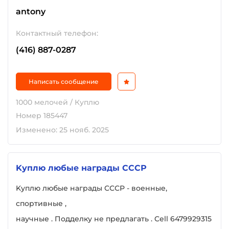
antony
Контактный телефон:
(416) 887-0287
Написать сообщение
1000 мелочей / Куплю
Номер 185447
Изменено: 25 нояб. 2025
Kуплю любые награды СССР
Kуплю любые награды СССР - военные,
спортивные ,
научные . Подделку не предлагать . Cell 6479929315