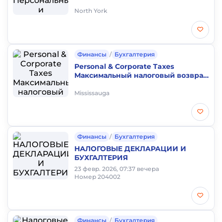
Регистрация бизнесов.
North York
Финансы
/
Бухгалтерия
Personal & Corporate Taxes
Максимальный налоговый возврат
за счёт всех доступных льгот!
Mississauga
Финансы
/
Бухгалтерия
НАЛОГОВЫЕ ДЕКЛАРАЦИИ И
БУХГАЛТЕРИЯ
23 февр. 2026, 07:37 вечера
Номер 204002
Финансы
/
Бухгалтерия