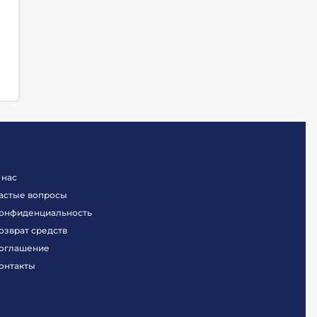
 нас
астые вопросы
онфиденциальность
озврат средств
оглашение
онтакты