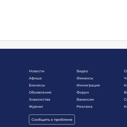
Новости
Видео
О
Афиша
Финансы
Ч
Бизнесы
Иммиграция
К
Объявления
Форум
В
Знакомства
Вакансии
С
Журнал
Реклама
К
Сообщить о проблеме