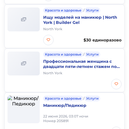
Красота и здоровье
/
Услуги
Ищу моделей на маникюр | North
York | Builder Gel
North York
$30 единоразово
Красота и здоровье
/
Услуги
Профессиональная женщина с
двадцати пяти-летнем стажем по
уходу за стариками и больными
North York
ищет работу.
Красота и здоровье
/
Услуги
Маникюр/Педикюр
22 июня 2026, 03:07 ночи
Номер 205891