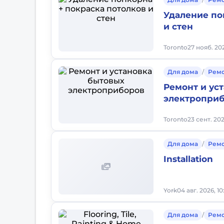
Удаление по
и стен
Toronto
27 нояб. 202
Для дома
/
Рем
Ремонт и ус
электропри
Toronto
23 сент. 202
Для дома
/
Рем
Installation
York
04 авг. 2026, 1
Для дома
/
Рем