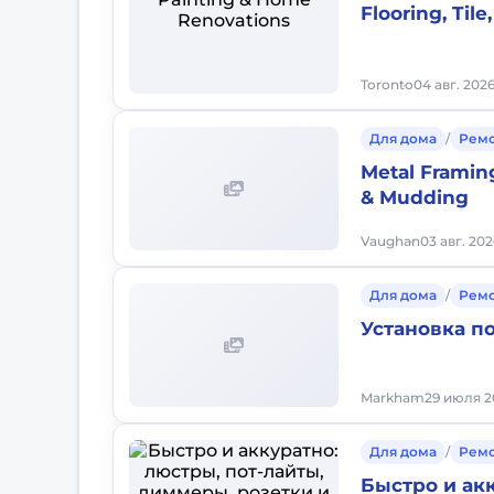
Flooring, Til
Toronto
04 авг. 202
Для дома
/
Рем
Metal Framing
& Mudding
Vaughan
03 авг. 202
Для дома
/
Рем
Установка п
Markham
29 июля 20
Для дома
/
Рем
Быстро и акк