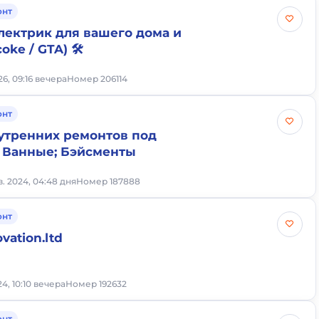
онт
ектрик для вашего дома и
oke / GTA) 🛠️
6, 09:16 вечера
Номер 206114
онт
утренних ремонтов под
; Ванные; Бэйсменты
в. 2024, 04:48 дня
Номер 187888
онт
vation.ltd
4, 10:10 вечера
Номер 192632
онт