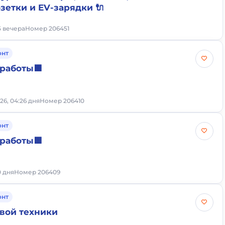
зетки и EV-зарядки 🔌
5 вечера
Номер 206451
онт
работы🟧
26, 04:26 дня
Номер 206410
онт
работы🟩
0 дня
Номер 206409
онт
вой техники