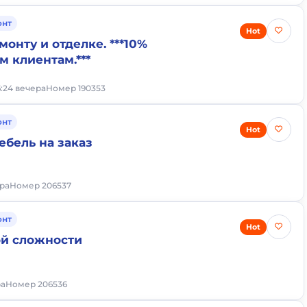
онт
Hot
монту и отделке. ***10%
м клиентам.***
6:24 вечера
Номер 190353
онт
Hot
ебель на заказ
тра
Номер 206537
онт
Hot
й сложности
ра
Номер 206536