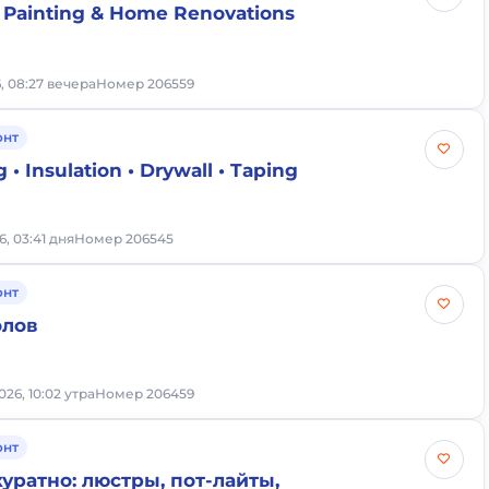
e, Painting & Home Renovations
6, 08:27 вечера
Номер 206559
онт
 • Insulation • Drywall • Taping
6, 03:41 дня
Номер 206545
онт
олов
26, 10:02 утра
Номер 206459
онт
уратно: люстры, пот-лайты,