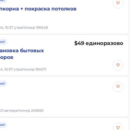
пкорна + покраска потолков
4, 10:37 утра
Номер 195548
онт
$49 единоразово
тановка бытовых
боров
4, 10:37 утра
Номер 194071
онт
0:21 вечера
Номер 206563
онт