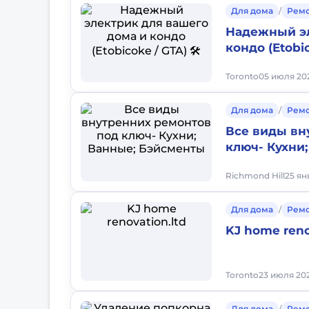
Для дома
/
Рем
Надежный эл
кондо (Etobic
Toronto
05 июля 202
Для дома
/
Рем
Все виды вн
ключ- Кухни
Richmond Hill
25 ян
Для дома
/
Рем
KJ home reno
Toronto
23 июля 202
Для дома
/
Рем