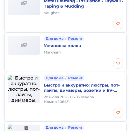
Metal Framing • Insulation • Drywall •
Taping & Mudding
Vaughan
Для дома
/
Ремонт
Установка полов
Markham
Для дома
/
Ремонт
Быстро и аккуратно: люстры, пот-
лайты, диммеры, розетки и EV-
зарядки 🔌
28 июля 2026, 06:05 вечера
Номер 206451
Для дома
/
Ремонт