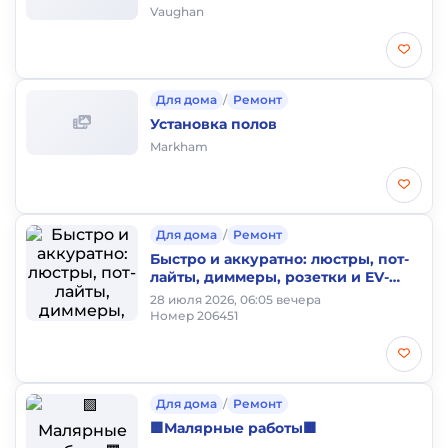
Vaughan
Для дома
/
Ремонт
Установка полов
Markham
Для дома
/
Ремонт
Быстро и аккуратно: люстры, пот-
лайты, диммеры, розетки и EV-
зарядки 🔌
28 июля 2026, 06:05 вечера
Номер 206451
Для дома
/
Ремонт
🟩Малярные работы🟧