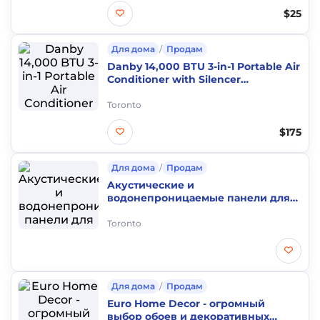
$25
Для дома
/
Продам
Danby 14,000 BTU 3-in-1 Portable Air
Conditioner with Silencer
Technology
Toronto
$175
Для дома
/
Продам
Aкустические и
водонепроницаемые панели для
дома - улучшите свой интерьер c
Euro Home Decor!
Toronto
Для дома
/
Продам
Euro Home Decor - огромный
выбор обоев и декоративных