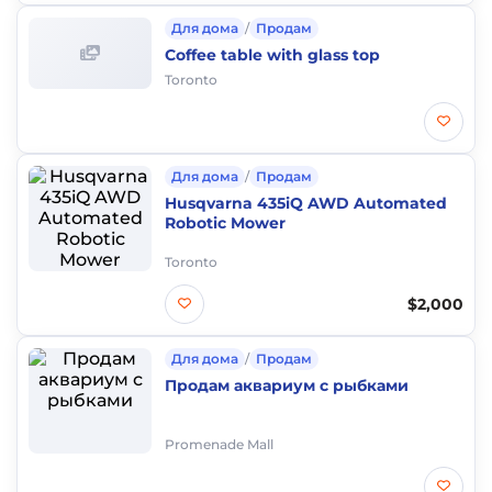
Для дома
/
Продам
Coffee table with glass top
Toronto
Для дома
/
Продам
Husqvarna 435iQ AWD Automated
Robotic Mower
Toronto
$2,000
Для дома
/
Продам
Продам аквариум с рыбками
Promenade Mall