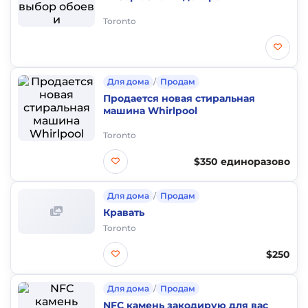
панелей в Торонто.
Toronto
Для дома
/
Продам
Продается новая стиральная
машина Whirlpool
Toronto
$350 единоразово
Для дома
/
Продам
Кравать
Toronto
$250
Для дома
/
Продам
NFC камень закодирую для вас