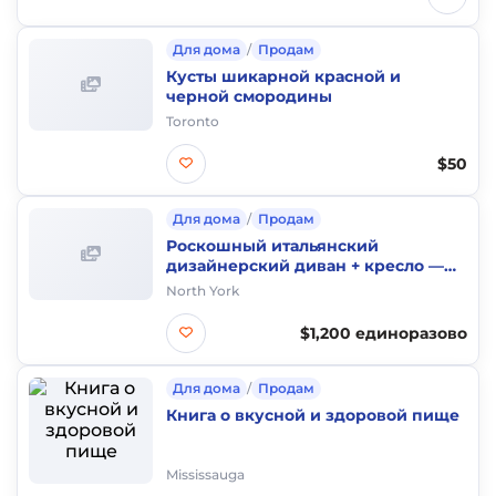
Для дома
/
Продам
Кусты шикарной красной и
черной смородины
Toronto
$50
Для дома
/
Продам
Роскошный итальянский
дизайнерский диван + кресло —
Made in Italy — $1000
North York
$1,200 единоразово
Для дома
/
Продам
Книга о вкусной и здоровой пище
Mississauga