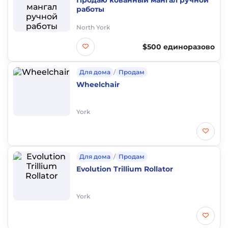
Продаю кованный мангал ручной
работы
North York
$500 единоразово
Для дома
/
Продам
Wheelchair
York
Для дома
/
Продам
Evolution Trillium Rollator
York