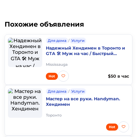
Похожие объявления
Для дома
/
Услуги
Надежный Хендимен в Торонто и
GTA 🛠️ Муж на час / Быстрый
выезд
Mississauga
$50 в час
Hot
Для дома
/
Услуги
Мастер на все руки. Handyman.
Хендимен
Торонто
Hot