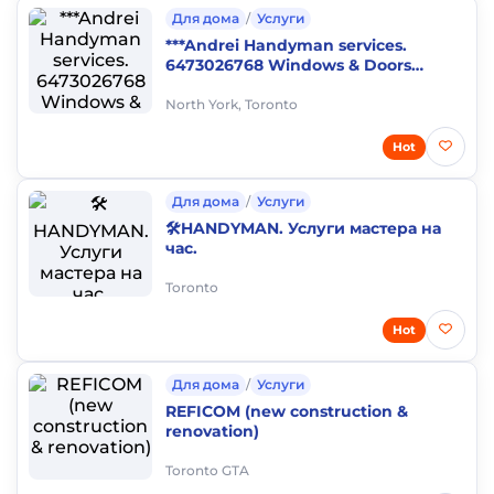
Для дома
/
Услуги
***Andrei Handyman services.
6473026768 Windows & Doors
.Plumber. Roofing & Gutters . Sewer
Repair
North York, Toronto
Hot
Для дома
/
Услуги
🛠️HANDYMAN. Услуги мастера на
час.
Toronto
Hot
Для дома
/
Услуги
REFICOM (new construction &
renovation)
Toronto GTA