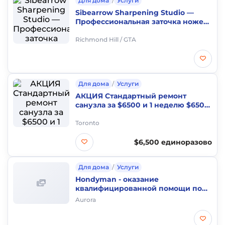
Для дома
/
Услуги
Sibearrow Sharpening Studio —
Профессиональная заточка ножей
в Richmond Hill
Richmond Hill / GTA
Для дома
/
Услуги
АКЦИЯ Стандартный ремонт
санузла за $6500 и 1 неделю $6500
единоразово Hot
Toronto
$6,500 единоразово
Для дома
/
Услуги
Hondyman - оказание
квалифицированной помощи по
дому и прилегающей территории
Aurora