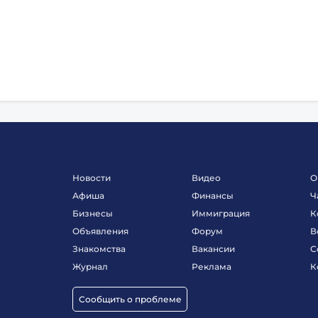
Новости
Видео
О
Афиша
Финансы
Ч
Бизнесы
Иммиграция
К
Объявления
Форум
В
Знакомства
Вакансии
С
Журнал
Реклама
К
Сообщить о проблеме