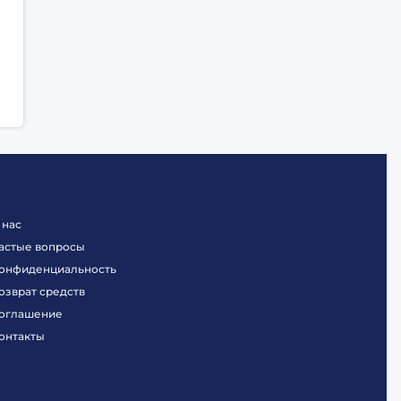
 нас
астые вопросы
онфиденциальность
озврат средств
оглашение
онтакты