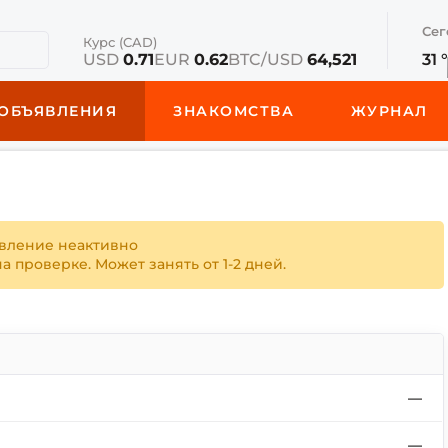
Сег
Курс (CAD)
USD
0.71
EUR
0.62
BTC/USD
64,521
31 
ОБЪЯВЛЕНИЯ
ЗНАКОМСТВА
ЖУРНАЛ
вление неактивно
 проверке. Может занять от 1-2 дней.
—
—