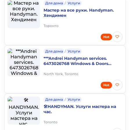
Для дома
/
Услуги
Мастер на все руки. Handyman.
Хендимен
Торонто
Hot
Для дома
/
Услуги
***Andrei Handyman services.
6473026768 Windows & Doors
.Plumber. Roofing & Gutters . Sewer
Repair
North York, Toronto
Hot
Для дома
/
Услуги
🛠️HANDYMAN. Услуги мастера на
час.
Toronto