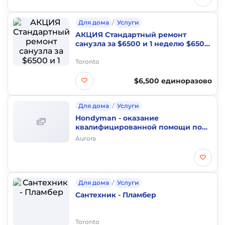
Для дома
/
Услуги
АКЦИЯ Стандартный ремонт
санузла за $6500 и 1 неделю $6500
единоразово Hot
Toronto
$6,500 единоразово
Для дома
/
Услуги
Hondyman - оказание
квалифицированной помощи по
дому и прилегающей территории
Aurora
Для дома
/
Услуги
Сантехник - Пламбер
Toronto