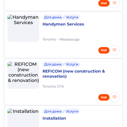
Hot
Для дома
/
Услуги
Handyman Services
Toronto - Mississauga
Hot
Для дома
/
Услуги
REFICOM (new construction &
renovation)
Toronto GTA
Hot
Для дома
/
Услуги
Installation