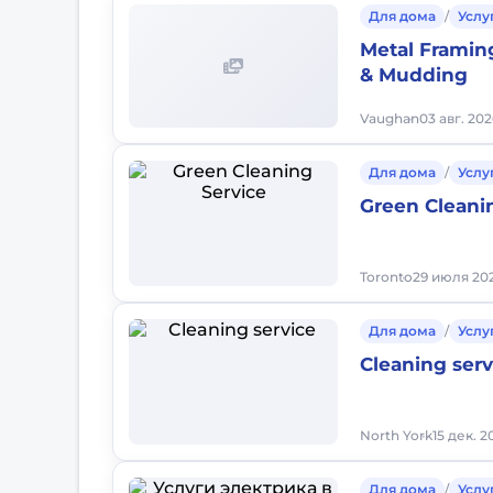
Для дома
/
Услу
Metal Framing
& Mudding
Vaughan
03 авг. 202
Для дома
/
Услу
Green Cleani
Toronto
29 июля 202
Для дома
/
Услу
Cleaning serv
North York
15 дек. 2
Для дома
/
Услу