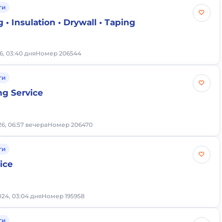
ги
 • Insulation • Drywall • Taping
6, 03:40 дня
Номер 206544
ги
ng Service
6, 06:57 вечера
Номер 206470
ги
ice
024, 03:04 дня
Номер 195958
ги