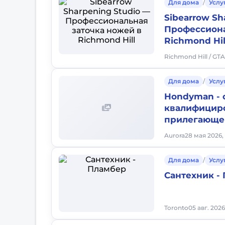
Для дома
/
Услу
Sibearrow Sh
Профессиона
Richmond Hil
Richmond Hill / GT
Для дома
/
Услу
Hondyman - 
квалифицир
прилегающе
Aurora
28 мая 2026,
Для дома
/
Услу
Сантехник -
Toronto
05 авг. 2026