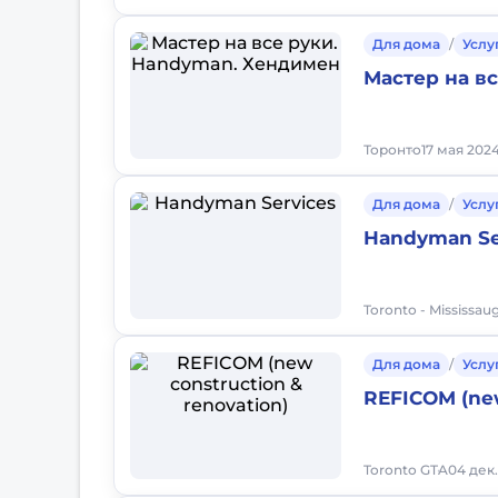
Для дома
/
Услу
Мастер на в
Торонто
17 мая 2024
Для дома
/
Услу
Handyman Se
Toronto - Mississau
Для дома
/
Услу
REFICOM (new
Toronto GTA
04 дек.