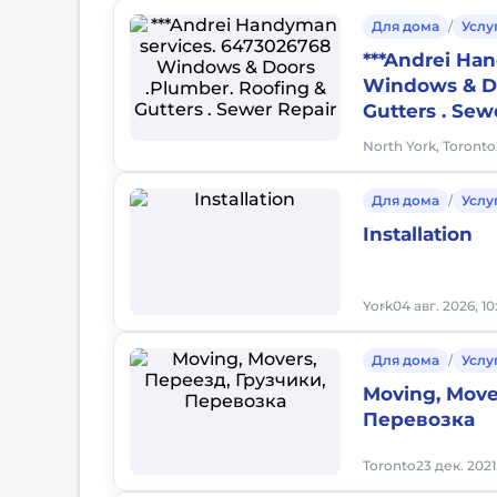
Для дома
/
Услу
***Andrei Ha
Windows & Do
Gutters . Sew
North York, Toronto
Для дома
/
Услу
Installation
York
04 авг. 2026, 1
Для дома
/
Услу
Moving, Move
Перевозка
Toronto
23 дек. 2021