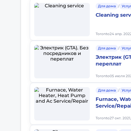
Для дома
/
Услу
Cleaning serv
Toronto
24 апр. 202
Для дома
/
Услу
Электрик (GT
переплат
Toronto
05 июля 202
Для дома
/
Услу
Furnace, Wat
Service/Repai
Toronto
27 окт. 2021