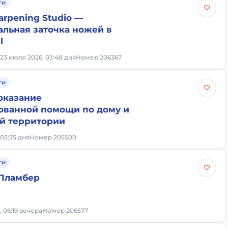
ги
arpening Studio —
льная заточка ножей в
l
A
23 июля 2026, 03:48 дня
Номер 206367
ги
оказание
ованной помощи по дому и
й территории
 03:35 дня
Номер 205500
ги
 Пламбер
, 06:19 вечера
Номер 206577