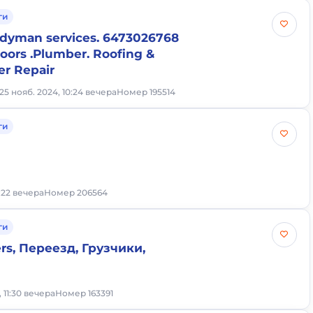
ги
ndyman services. 6473026768
ors .Plumber. Roofing &
er Repair
25 нояб. 2024, 10:24 вечера
Номер 195514
ги
0:22 вечера
Номер 206564
ги
rs, Переезд, Грузчики,
, 11:30 вечера
Номер 163391