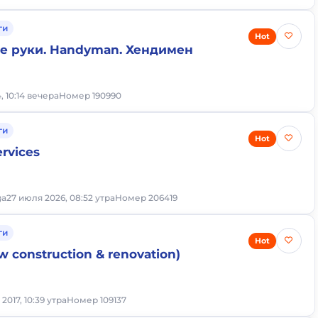
ги
Hot
се руки. Handyman. Хендимен
, 10:14 вечера
Номер 190990
ги
Hot
rvices
ga
27 июля 2026, 08:52 утра
Номер 206419
ги
Hot
 construction & renovation)
 2017, 10:39 утра
Номер 109137