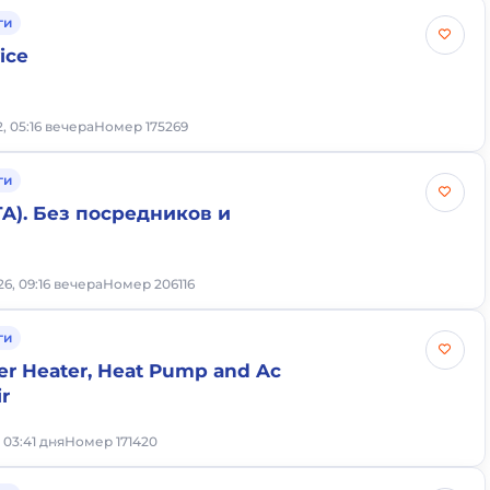
ги
ice
2, 05:16 вечера
Номер 175269
ги
A). Без посредников и
6, 09:16 вечера
Номер 206116
ги
er Heater, Heat Pump and Ac
r
, 03:41 дня
Номер 171420