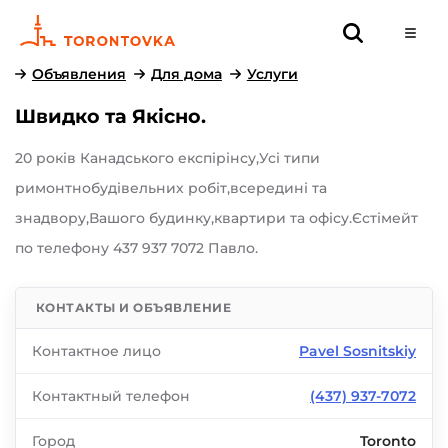
Объявления
Для дома
Услуги
Швидко та Якісно.
20 років Канадського експірінсу,Усі типи
римонтнобудівельних робіт,всередині та
знадвору,Вашого будинку,квартири та офісу.Єстімейт
по телефону 437 937 7072 Павло.
КОНТАКТЫ И ОБЪЯВЛЕНИЕ
Контактное лицо
Pavel Sosnitskiy
Контактный телефон
(437) 937-7072
Город
Toronto