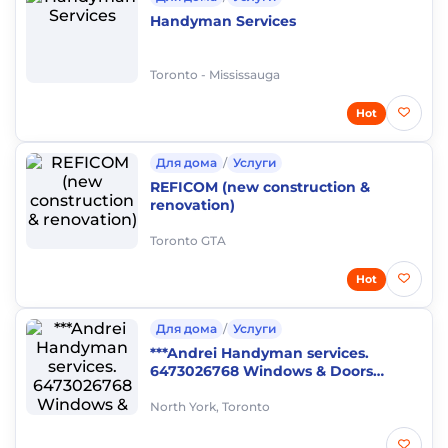
Handyman Services
Toronto - Mississauga
Hot
Для дома
/
Услуги
REFICOM (new construction &
renovation)
Toronto GTA
Hot
Для дома
/
Услуги
***Andrei Handyman services.
6473026768 Windows & Doors
.Plumber. Roofing & Gutters . Sewer
Repair
North York, Toronto