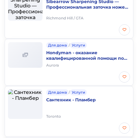
Sibearrow Sharpening Studio —
Профессиональная заточка ножей
в Richmond Hill
Richmond Hill / GTA
Для дома
/
Услуги
Hondyman - оказание
квалифицированной помощи по
дому и прилегающей территории
Aurora
Для дома
/
Услуги
Сантехник - Пламбер
Toronto