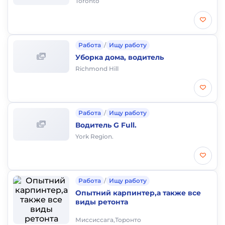
Toronto
Работа
/
Ищу работу
Уборка дома, водитель
Richmond Hill
Работа
/
Ищу работу
Водитель G Full.
York Region.
Работа
/
Ищу работу
Опытний карпинтер,а также все
виды ретонта
Миссиссага,Торонто