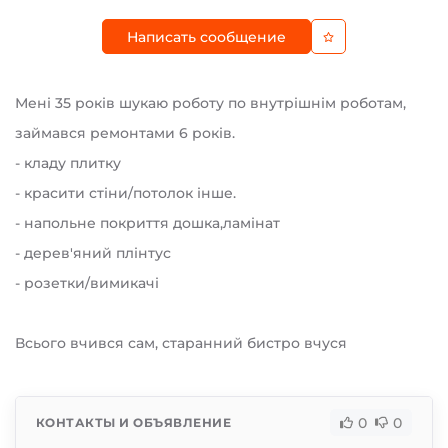
Написать сообщение
Мені 35 років шукаю роботу по внутрішнім роботам,
займався ремонтами 6 років.
- кладу плитку
- красити стіни/потолок інше.
- напольне покриття дошка,ламінат
- дерев'яний плінтус
- розетки/вимикачі
Всього вчився сам, старанний бистро вчуся
0
0
КОНТАКТЫ И ОБЪЯВЛЕНИЕ